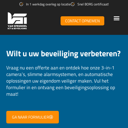
Ga
In 1 werkdag overleg op locatie
Snel BORG certificaat!
naar
de
CONTACT OPNEMEN
inhoud
WiFi & n
Wilt u uw beveiliging verbeteren?
Vraag nu een offerte aan en ontdek hoe onze 3-in-1
camera’s, slimme alarmsystemen, en automatische
oplossingen uw eigendom veiliger maken. Vul het
formulier in en ontvang een beveiligingsoplossing op
maat!​
GA NAAR FORMULIER