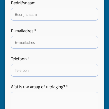
Bedrijfsnaam
a
d
r
e
s
E-mailadres
*
u
i
t
d
a
Telefoon
*
g
i
n
g
?
Wat is uw vraag of uitdaging?
*
R
e
f
e