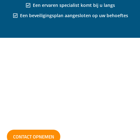
Een ervaren specialist komt bij u langs
Een beveiligingsplan aangesloten op uw behoeftes
L
I
F
i
n
a
n
s
c
k
t
e
CONTACT OPNEMEN