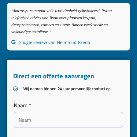
“Alarmsysteem naar volle tevredenheid geïnstalleerd. Prima
telefonisch advies van Twan over plaatsen keypad,
deurprotectoren, camera en sirene. Binnen week snelle en
vakkundige installatie. “
Google review van Helma uit Breda
Direct een offerte aanvragen
Wij nemen binnen 24 uur persoonlijk contact op
E
Naam
*
-
m
a
i
l