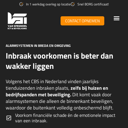
Ga
In 1 werkdag overleg op locatie
Snel BORG certificaat!
naar
de
CONTACT OPNEMEN
inhoud
WiFi & n
ALARMSYSTEMEN IN BREDA EN OMGEVING
Inbraak voorkomen is beter dan
wakker liggen
Volgens het CBS in Nederland vinden jaarlijks
tienduizenden inbraken plaats,
zelfs bij huizen en
bedrijfspanden met beveiliging.
Dit komt vaak door
alarmsystemen die alleen de binnenkant beveiligen,
waardoor de buitenkant volledig onbeschermd blijft.
Voorkom financiële schade én de emotionele impact
van een inbraak.