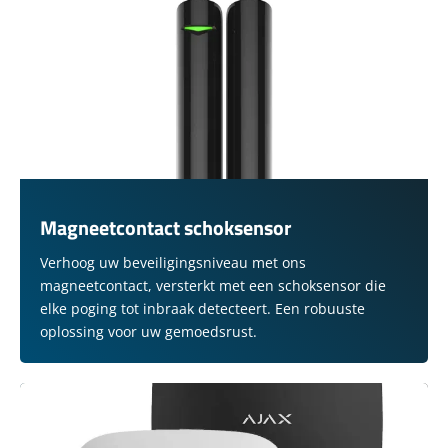
Magneetcontact schoksensor
Verhoog uw beveiligingsniveau met ons
magneetcontact, versterkt met een schoksensor die
elke poging tot inbraak detecteert. Een robuuste
oplossing voor uw gemoedsrust.