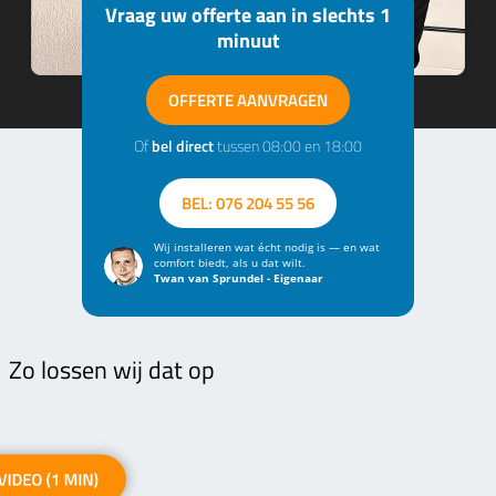
Vraag uw offerte aan in slechts 1
minuut
OFFERTE AANVRAGEN
Of
bel direct
tussen 08:00 en 18:00
BEL: 076 204 55 56
Wij installeren wat écht nodig is — en wat
comfort biedt, als u dat wilt.
Twan van Sprundel - Eigenaar
Zo lossen wij dat op