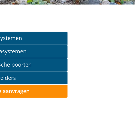
systemen
asystemen
ische poorten
elders
e aanvragen