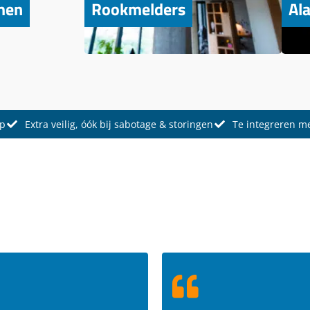
men
Rookmelders
Al
pp
Extra veilig, óók bij sabotage & storingen
Te integreren m