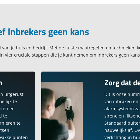
f inbrekers geen kans
d van je huis en bedrijf. Met de juiste maatregelen en technieken ku
zijn vier cruciale stappen die je kunt nemen om inbrekers geen kans
n
Zorg dat de
jn uitgerust
Dit is onze num
eilijk te
van inbraken en 
loten en
alarmsysteem za
d te
sirene en flitse
rnieren te
Standaard buiten
tsen,
nauwelijks af. 
zwakke punten
verlichting in hu