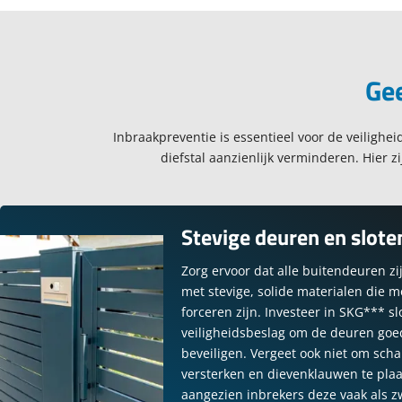
Gee
Inbraakpreventie is essentieel voor de veilighei
diefstal aanzienlijk verminderen. Hier 
Stevige deuren en slote
Zorg ervoor dat alle buitendeuren zi
met stevige, solide materialen die mo
forceren zijn. Investeer in SKG*** s
veiligheidsbeslag om de deuren goe
beveiligen. Vergeet ook niet om scha
versterken en dievenklauwen te plaa
aangezien inbrekers deze vaak als 