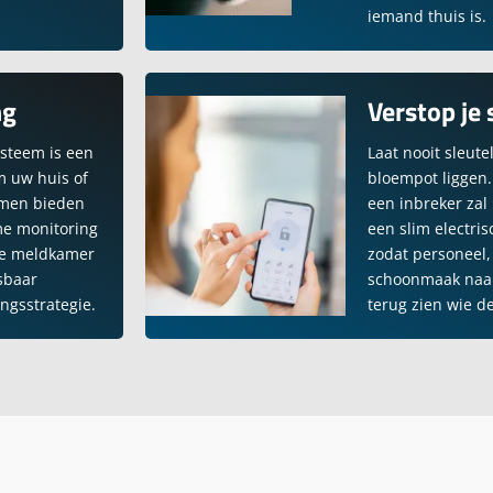
iemand thuis is.
ng
Verstop je 
ysteem is een
Laat nooit sleute
m uw huis of
bloempot liggen.
emen bieden
een inbreker zal 
ime monitoring
een slim electri
de meldkamer
zodat personeel,
sbaar
schoonmaak naar
ngsstrategie.
terug zien wie d