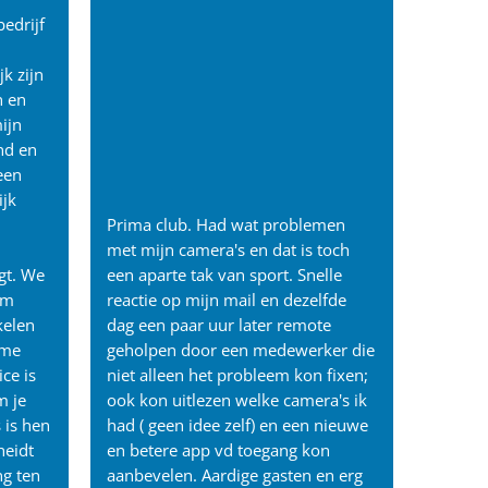
edrijf
jk zijn
n en
ijn
nd en
een
ijk
Prima club. Had wat problemen
met mijn camera's en dat is toch
gt. We
een aparte tak van sport. Snelle
om
reactie op mijn mail en dezelfde
kelen
dag een paar uur later remote
sme
geholpen door een medewerker die
ce is
niet alleen het probleem kon fixen;
m je
ook kon uitlezen welke camera's ik
 is hen
had ( geen idee zelf) en een nieuwe
heidt
en betere app vd toegang kon
ng ten
aanbevelen. Aardige gasten en erg