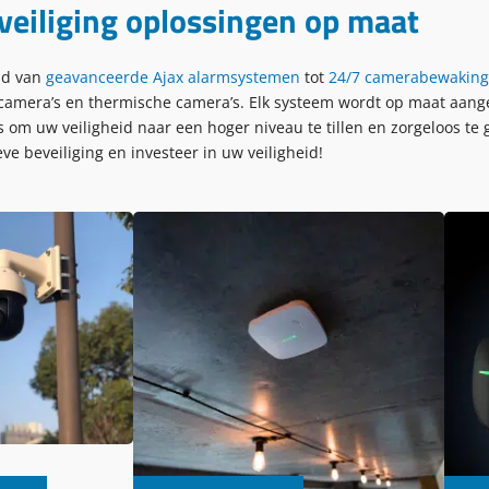
veiliging oplossingen op maat
nd van
geavanceerde Ajax alarmsystemen
tot
24/7 camerabewaking
camera’s en thermische camera’s. Elk systeem wordt op maat aange
om uw veiligheid naar een hoger niveau te tillen en zorgeloos te 
eve beveiliging en investeer in uw veiligheid!