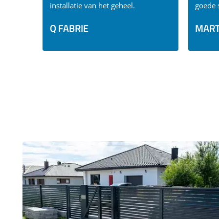
installatie van het geheel.
goede 
Q FABRIE
MART