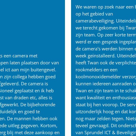
We waren op zoek naar een b
op het gebied van
camerabeveiliging. Uiteindeli
we terecht gekomen bij Twa
zijn team. Op zeer korte term
werd er een gesprek ingepla
de camera's werden binnen 
s een camera met
week geïnstalleerd. Uiteindel
ampen laten plaatsen door van
heeft Twan ook de verplichte
l ict aan mijn buitengevel.
rookmelders en een
n zijn collega hebben goed
koolmonoxidemelder verzor
fgeleverd. De camera is
kunnen iedereen aanraden 
ioneel geplaatst en ik heb
Twan en zijn team in te scha
st van draden etc, alles is
want kwaliteit en enthousia
fgewerkt. De bijbehorende
staat bij hen voorop. De servi
duidelijk en goed te
uitzonderlijk hoog en dat ko
en. De mannen hebben ook
nog maar zelden tegen. Niets
ede uitleg gegeven. Kortom,
teveel gevraagd. Dit ondersc
 erg blij met deze aankoop en
van Sprundel ICT & Beveiligi