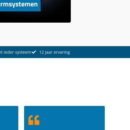
armsystemen
et ieder systeem
12 jaar ervaring