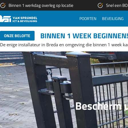
Ga
Binnen 1 werkdag overleg op locatie
Snel een BOR
naar
de
POORTEN
BEVEILIGING
inhoud
BINNEN 1 WEEK BEGINNEN
ONZE BELOFTE
De enige installateur in Breda en omgeving die binnen 1 week ka
H
Bescherm u