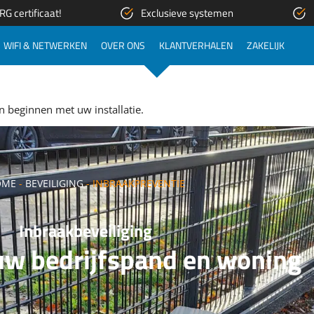
G certificaat!
Exclusieve systemen
WIFI & NETWERKEN
OVER ONS
KLANTVERHALEN
ZAKELIJK
!
n beginnen met uw installatie.
OME
-
BEVEILIGING
-
INBRAAKPREVENTIE
Inbraakbeveiliging
w bedrijfspand en woning