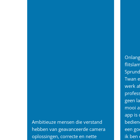
Onlang
flitsl
Sprunde
Twan e
werk a
profess
geen la
mooi a
app is 
Ambitieuze mensen die verstand
bedien
hebben van geavanceerde camera
een go
oplossingen, correcte en nette
ik ben