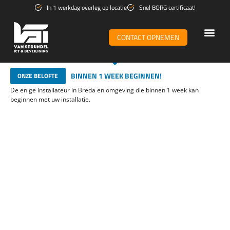
Ga
In 1 werkdag overleg op locatie
Snel BORG certificaat!
naar
de
CONTACT OPNEMEN
inhoud
WiFi & n
BINNEN 1 WEEK BEGINNEN!
ONZE BELOFTE
De enige installateur in Breda en omgeving die binnen 1 week kan
beginnen met uw installatie.
Voorkom een potentiële tragedie
met een rookmelder
Jaarlijks wordt gemiddeld in 41% van de gevallen een
leven gered door een rookmelder. Zorgt u voor een
veilig omgeving?