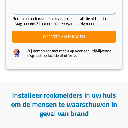
Bent u op zoek naar een beveiligingsinstallatie of heeft u
vraag aan ons? Laat ons weten wat u bezighoudt.
i
OFFERTE AANVRAGEN
s
N
Wij nemen contact met u op voor een vrijblijvende
a
afspraak op locatie of offerte.
a
m
u
i
t
d
Installeer rookmelders in uw huis
a
om de mensen te waarschuwen in
g
geval van brand
i
n
g