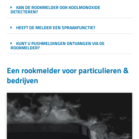
KAN DE ROOKMELDER OOK KOOLMONOXIDE
DETECTEREN?
HEEFT DE MELDER EEN SPRAAKFUNCTIE?
KUNT U PUSHMELDINGEN ONTVANGEN VIA DE
ROOKMELDER?
Een rookmelder voor particulieren &
bedrijven