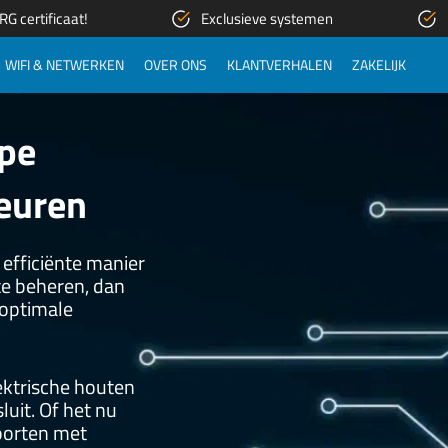
G certificaat!
Exclusieve systemen
WIFI & NETWERKEN
OVER ONS
KLANTVERHALEN
ZAKELIJK
ype
deuren
 efficiënte manier
te beheren, dan
 optimale
ektrische houten
uit. Of het nu
poorten met