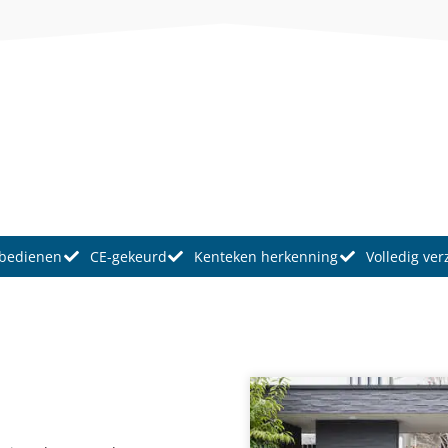
 bedienen
CE-gekeurd
Kenteken herkenning
Volledig ve