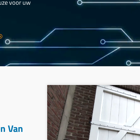
euze voor uw
en Van