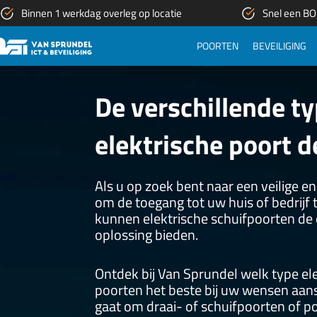
Ga
Binnen 1 werkdag overleg op locatie
Snel een BOR
naar
de
POORTEN
BEVEILIGING
inhoud
De verschillende t
elektrische poort 
Als u op zoek bent naar een veilige en
om de toegang tot uw huis of bedrijf 
kunnen elektrische schuifpoorten de
oplossing bieden.
Ontdek bij Van Sprundel welk type el
poorten het beste bij uw wensen aansl
gaat om draai- of schuifpoorten of 