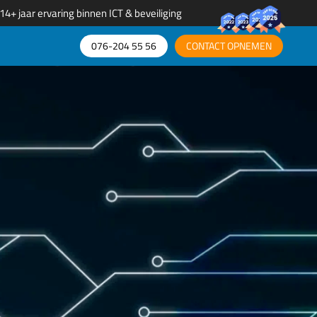
14+ jaar ervaring binnen ICT & beveiliging
076-204 55 56​
CONTACT OPNEMEN