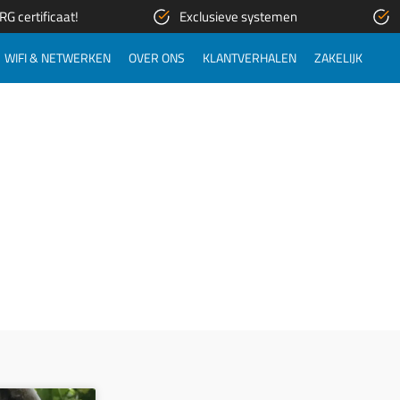
G certificaat!
Exclusieve systemen
WIFI & NETWERKEN
OVER ONS
KLANTVERHALEN
ZAKELIJK
BLOGS
 veel oplossingen geboden. Hieronder kunt u diverse projecten
d hebben. Omdat wij natuurlijk een breed aanbod hebben, hebben
ogelijk verschillende projecten hier toegevoegd.
PAGINA
PAGINA
PAGINA