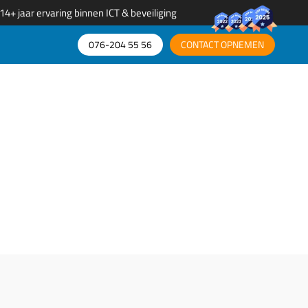
14+ jaar ervaring binnen ICT & beveiliging
076-204 55 56​
CONTACT OPNEMEN