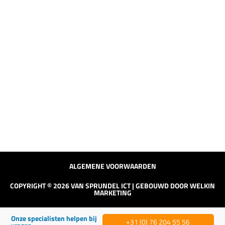
Blogs
VAN SPRUNDEL ICT & BEVEILIGING
Hoge Schouw 4, 4817 BZ Breda
+31 (0) 76 204 55 56
info@vansprundelict.nl
ALGEMENE VOORWAARDEN
COPYRIGHT © 2026 VAN SPRUNDEL ICT | GEBOUWD DOOR
WELKIN
MARKETING
Onze specialisten helpen bij
+31 (0) 76 204 55 56​