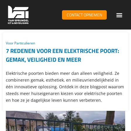
CONTACT OPNEMEN
WiFi & n
Voor Particulieren
7 REDENEN VOOR EEN ELEKTRISCHE POORT:
GEMAK, VEILIGHEID EN MEER
Elektrische poorten bieden meer dan alleen veiligheid. Ze
combineren gemak, esthetiek, en milieuvriendelijkheid in
één innovatieve oplossing. Ontdek in deze blogpost waarom
steeds meer huiseigenaren kiezen voor elektrische poorten
en hoe ze je dagelijkse leven kunnen verbeteren.