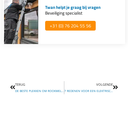
Twan helpt je graag bij vragen
Beveiliging specialist
+31 (0) 76 204 55 56​
Vorige
Volg
TERUG
VOLGENDE
DE BESTE PLEKKEN OM ROOKMELDERS IN JE HUIS TE PLAATSEN
7 REDENEN VOOR EEN ELEKTRISCHE POORT: GEMAK, VEILIGHEID EN MEER