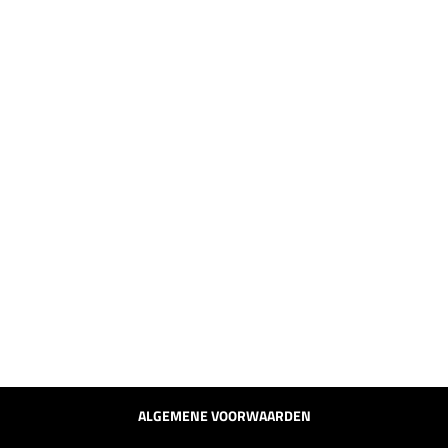
Vacature beveiligingsmonteur
Webshop
Blogs
VAN SPRUNDEL ICT & BEVEILIGING
Hoge Schouw 4, 4817 BZ Breda
+31 (0) 76 204 55 56
info@vansprundelict.nl
ALGEMENE VOORWAARDEN