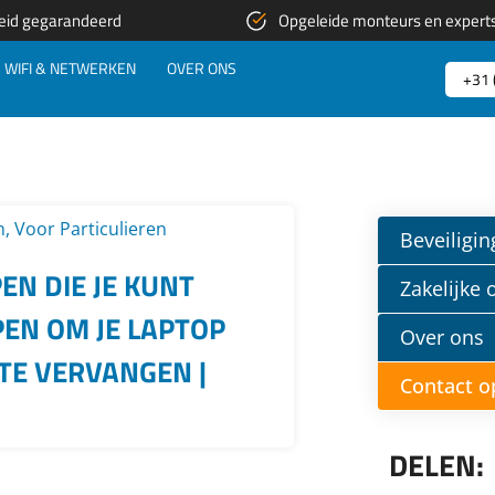
eid gegarandeerd
Opgeleide monteurs en expert
WIFI & NETWERKEN
OVER ONS
+31 
n
,
Voor Particulieren
Beveiligin
EN DIE JE KUNT
Zakelijke
EN OM JE LAPTOP
Over ons
TE VERVANGEN |
Contact 
DELEN: