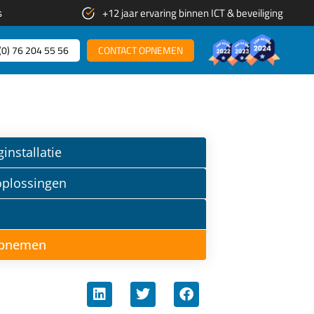
s
+12 jaar ervaring binnen ICT & beveiliging
(0) 76 204 55 56​
CONTACT OPNEMEN
ginstallatie
 oplossingen
opnemen