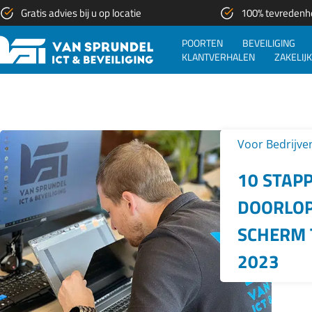
Gratis advies bij u op locatie
100% tevredenh
POORTEN
BEVEILIGING
KLANTVERHALEN
ZAKELIJK
Voor Bedrijve
10 STAPP
DOORLOP
SCHERM 
2023