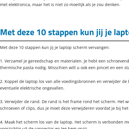
met elektronica, maar het is niet zo moeilijk als je zou denken.
Met deze 10 stappen kun jij je la
Met deze 10 stappen kun jij je laptop scherm vervangen:
1. Verzamel je gereedschap en materialen. Je hebt een schroeven
thermische pasta nodig. Misschien wilt u ook een pincet en een s
2. Koppel de laptop los van alle voedingsbronnen en verwijder de b
eventuele elektrische ongevallen.
3. Verwijder de rand. De rand is het frame rond het scherm. Het w
schroeven of clips, dus je moet deze verwijderen voordat je bij he
4. Maak het scherm los van de laptop. Het scherm is verbonden met 
voorzichtig uit de connector en leg hem opzij.