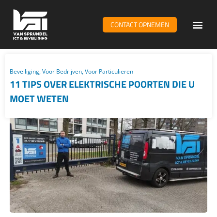
CONTACT OPNEMEN
WiFi & n
Beveiliging
,
Voor Bedrijven
,
Voor Particulieren
11 TIPS OVER ELEKTRISCHE POORTEN DIE U
MOET WETEN