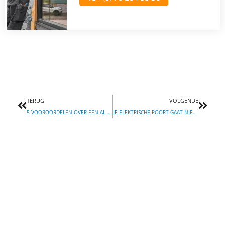
Vorige
Volg
TERUG
VOLGENDE
5 VOOROORDELEN OVER EEN ALARMSYSTEEM
JE ELEKTRISCHE POORT GAAT NIET MEER OPEN, WAT NU?