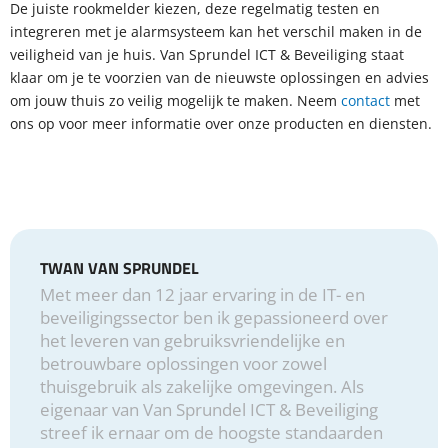
De juiste rookmelder kiezen, deze regelmatig testen en
integreren met je alarmsysteem kan het verschil maken in de
veiligheid van je huis. Van Sprundel ICT & Beveiliging staat
klaar om je te voorzien van de nieuwste oplossingen en advies
om jouw thuis zo veilig mogelijk te maken. Neem
contact
met
ons op voor meer informatie over onze producten en diensten.
TWAN VAN SPRUNDEL
Met meer dan 12 jaar ervaring in de IT- en
beveiligingssector ben ik gepassioneerd over
het leveren van gebruiksvriendelijke en
betrouwbare oplossingen voor zowel
thuisgebruik als zakelijke omgevingen. Als
eigenaar van Van Sprundel ICT & Beveiliging
streef ik ernaar om de hoogste standaarden